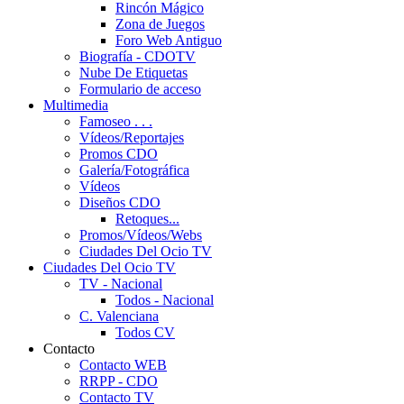
Rincón Mágico
Zona de Juegos
Foro Web Antiguo
Biografía - CDOTV
Nube De Etiquetas
Formulario de acceso
Multimedia
Famoseo . . .
Vídeos/Reportajes
Promos CDO
Galería/Fotográfica
Vídeos
Diseños CDO
Retoques...
Promos/Vídeos/Webs
Ciudades Del Ocio TV
Ciudades Del Ocio TV
TV - Nacional
Todos - Nacional
C. Valenciana
Todos CV
Contacto
Contacto WEB
RRPP - CDO
Contacto TV