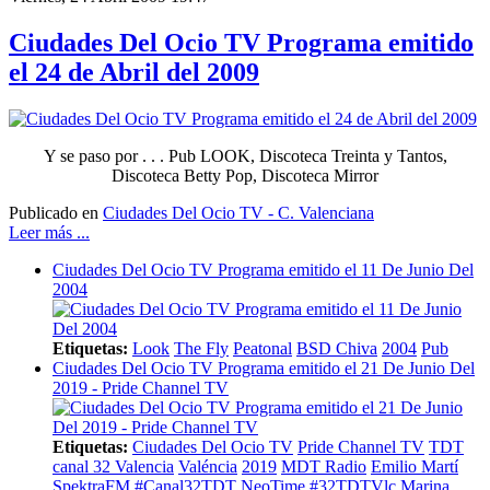
Ciudades Del Ocio TV Programa emitido
el 24 de Abril del 2009
Y se paso por . . . Pub LOOK, Discoteca Treinta y Tantos,
Discoteca Betty Pop, Discoteca Mirror
Publicado en
Ciudades Del Ocio TV - C. Valenciana
Leer más ...
Ciudades Del Ocio TV Programa emitido el 11 De Junio Del
2004
Etiquetas:
Look
The Fly
Peatonal
BSD Chiva
2004
Pub
Ciudades Del Ocio TV Programa emitido el 21 De Junio Del
2019 - Pride Channel TV
Etiquetas:
Ciudades Del Ocio TV
Pride Channel TV
TDT
canal 32 Valencia
Valéncia
2019
MDT Radio
Emilio Martí
SpektraFM
#Canal32TDT
NeoTime
#32TDTVlc
Marina