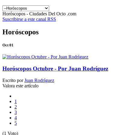
Horóscopos - Ciudades Del Ocio .com
Suscribirse a este canal RSS
Horóscopos
Oct 01
Horóscopos Octubre - Por Juan Rodríguez
Escrito por
Juan Rodríguez
Valora este artículo
1
2
3
4
5
(1 Voto)