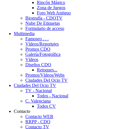
Rincón Mágico
Zona de Juegos
Foro Web Antiguo
Biografía - CDOTV
Nube De Etiquetas
Formulario de acceso
Multimedia
Famoseo . . .
Vídeos/Reportajes
Promos CDO
Galería/Fotográfica
Vídeos
Diseños CDO
Retoques...
Promos/Vídeos/Webs
Ciudades Del Ocio TV
Ciudades Del Ocio TV
TV - Nacional
Todos - Nacional
C. Valenciana
Todos CV
Contacto
Contacto WEB
RRPP - CDO
Contacto TV