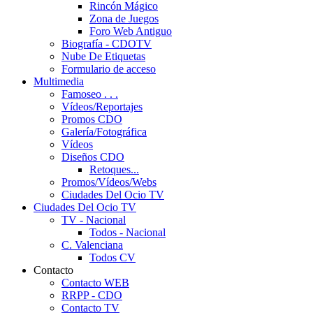
Rincón Mágico
Zona de Juegos
Foro Web Antiguo
Biografía - CDOTV
Nube De Etiquetas
Formulario de acceso
Multimedia
Famoseo . . .
Vídeos/Reportajes
Promos CDO
Galería/Fotográfica
Vídeos
Diseños CDO
Retoques...
Promos/Vídeos/Webs
Ciudades Del Ocio TV
Ciudades Del Ocio TV
TV - Nacional
Todos - Nacional
C. Valenciana
Todos CV
Contacto
Contacto WEB
RRPP - CDO
Contacto TV