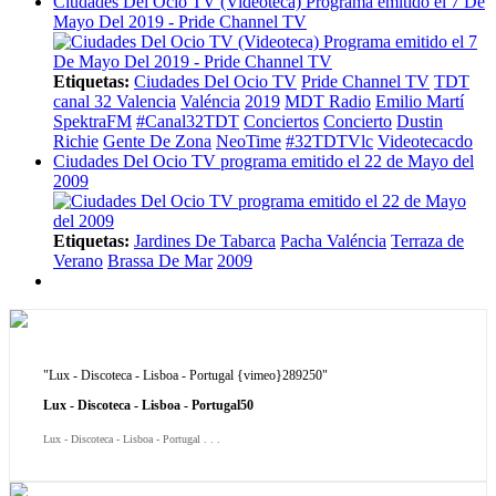
Ciudades Del Ocio TV (Videoteca) Programa emitido el 7 De
Mayo Del 2019 - Pride Channel TV
Etiquetas:
Ciudades Del Ocio TV
Pride Channel TV
TDT
canal 32 Valencia
Valéncia
2019
MDT Radio
Emilio Martí
SpektraFM
#Canal32TDT
Conciertos
Concierto
Dustin
Richie
Gente De Zona
NeoTime
#32TDTVlc
Videotecacdo
Ciudades Del Ocio TV programa emitido el 22 de Mayo del
2009
Etiquetas:
Jardines De Tabarca
Pacha Valéncia
Terraza de
Verano
Brassa De Mar
2009
"Lux - Discoteca - Lisboa - Portugal {vimeo}289250"
Lux - Discoteca - Lisboa - Portugal50
Lux - Discoteca - Lisboa - Portugal . . .