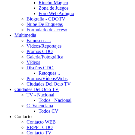
Rincón Mágico
Zona de Juegos
Foro Web Antiguo
Biografía - CDOTV
Nube De Etiquetas
Formulario de acceso
Multimedia
Famoseo . . .
Vídeos/Reportajes
Promos CDO
Galería/Fotográfica
Vídeos
Diseños CDO
Retoques...
Promos/Vídeos/Webs
Ciudades Del Ocio TV
Ciudades Del Ocio TV
TV - Nacional
Todos - Nacional
C. Valenciana
Todos CV
Contacto
Contacto WEB
RRPP - CDO
Contacto TV