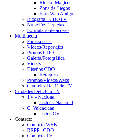
Rincón Mágico
Zona de Juegos
Foro Web Antiguo
Biografía - CDOTV
Nube De Etiquetas
Formulario de acceso
Multimedia
Famoseo . . .
Vídeos/Reportajes
Promos CDO
Galería/Fotográfica
Vídeos
Diseños CDO
Retoques...
Promos/Vídeos/Webs
Ciudades Del Ocio TV
Ciudades Del Ocio TV
TV - Nacional
Todos - Nacional
C. Valenciana
Todos CV
Contacto
Contacto WEB
RRPP - CDO
Contacto TV