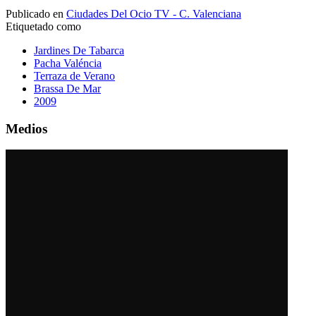
Publicado en
Ciudades Del Ocio TV - C. Valenciana
Etiquetado como
Jardines De Tabarca
Pacha Valéncia
Terraza de Verano
Brassa De Mar
2009
Medios