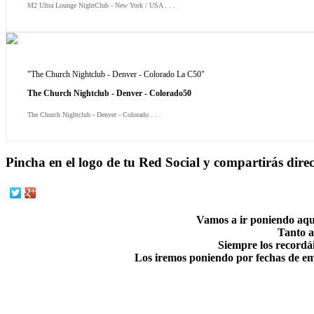
M2 Ultra Lounge NightClub - New York / USA . . .
"The Church Nightclub - Denver - Colorado La C50"
The Church Nightclub - Denver - Colorado50
The Church Nightclub - Denver - Colorado . . .
Pincha en el logo de tu Red Social y compartirás dir
Vamos a ir poniendo aquí
Tanto a
Siempre los recordái
Los iremos poniendo por fechas de emis