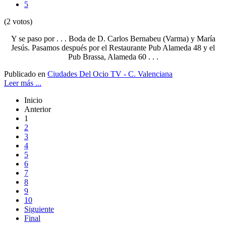
5
(2 votos)
Y se paso por . . . Boda de D. Carlos Bernabeu (Varma) y María
Jesús. Pasamos después por el Restaurante Pub Alameda 48 y el
Pub Brassa, Alameda 60 . . .
Publicado en
Ciudades Del Ocio TV - C. Valenciana
Leer más ...
Inicio
Anterior
1
2
3
4
5
6
7
8
9
10
Siguiente
Final