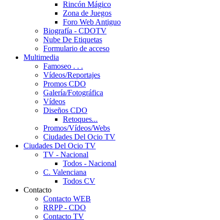
Rincón Mágico
Zona de Juegos
Foro Web Antiguo
Biografía - CDOTV
Nube De Etiquetas
Formulario de acceso
Multimedia
Famoseo . . .
Vídeos/Reportajes
Promos CDO
Galería/Fotográfica
Vídeos
Diseños CDO
Retoques...
Promos/Vídeos/Webs
Ciudades Del Ocio TV
Ciudades Del Ocio TV
TV - Nacional
Todos - Nacional
C. Valenciana
Todos CV
Contacto
Contacto WEB
RRPP - CDO
Contacto TV