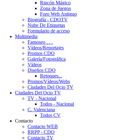
Rincón Mágico
Zona de Juegos
Foro Web Antiguo
Biografía - CDOTV
Nube De Etiquetas
Formulario de acceso
Multimedia
Famoseo . . .
Vídeos/Reportajes
Promos CDO
Galería/Fotográfica
Vídeos
Diseños CDO
Retoques...
Promos/Vídeos/Webs
Ciudades Del Ocio TV
Ciudades Del Ocio TV
TV - Nacional
Todos - Nacional
C. Valenciana
Todos CV
Contacto
Contacto WEB
RRPP - CDO
Contacto TV