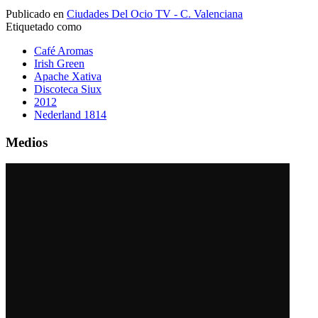
Publicado en
Ciudades Del Ocio TV - C. Valenciana
Etiquetado como
Café Aromas
Irish Green
Apache Xativa
Discoteca Siux
2012
Nederland 1814
Medios