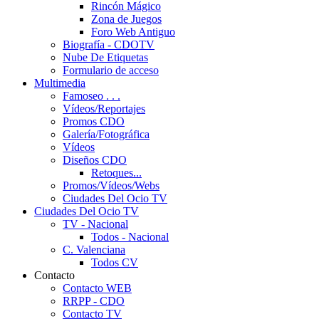
Rincón Mágico
Zona de Juegos
Foro Web Antiguo
Biografía - CDOTV
Nube De Etiquetas
Formulario de acceso
Multimedia
Famoseo . . .
Vídeos/Reportajes
Promos CDO
Galería/Fotográfica
Vídeos
Diseños CDO
Retoques...
Promos/Vídeos/Webs
Ciudades Del Ocio TV
Ciudades Del Ocio TV
TV - Nacional
Todos - Nacional
C. Valenciana
Todos CV
Contacto
Contacto WEB
RRPP - CDO
Contacto TV