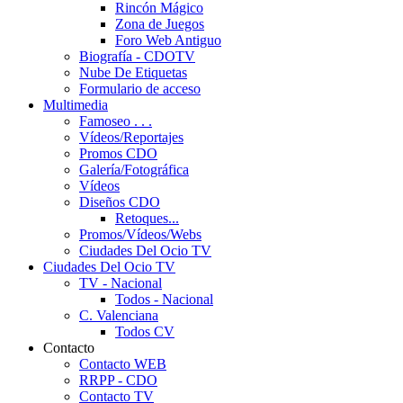
Rincón Mágico
Zona de Juegos
Foro Web Antiguo
Biografía - CDOTV
Nube De Etiquetas
Formulario de acceso
Multimedia
Famoseo . . .
Vídeos/Reportajes
Promos CDO
Galería/Fotográfica
Vídeos
Diseños CDO
Retoques...
Promos/Vídeos/Webs
Ciudades Del Ocio TV
Ciudades Del Ocio TV
TV - Nacional
Todos - Nacional
C. Valenciana
Todos CV
Contacto
Contacto WEB
RRPP - CDO
Contacto TV