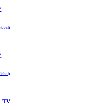
V
lobal)
V
lobal)
l TV