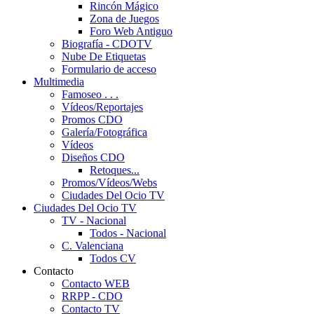
Rincón Mágico
Zona de Juegos
Foro Web Antiguo
Biografía - CDOTV
Nube De Etiquetas
Formulario de acceso
Multimedia
Famoseo . . .
Vídeos/Reportajes
Promos CDO
Galería/Fotográfica
Vídeos
Diseños CDO
Retoques...
Promos/Vídeos/Webs
Ciudades Del Ocio TV
Ciudades Del Ocio TV
TV - Nacional
Todos - Nacional
C. Valenciana
Todos CV
Contacto
Contacto WEB
RRPP - CDO
Contacto TV