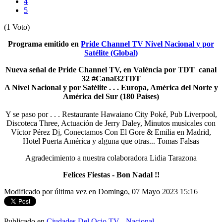
4
5
(1 Voto)
Programa emitido en
Pride Channel TV Nivel Nacional y por
Satélite (Global)
Nueva señal de Pride Channel TV, en Valéncia por TDT canal
32
#
Canal32TDT
A Nivel Nacional y por Satélite . . . Europa, América del Norte y
América del Sur (180 Países)
Y se paso por . . . Restaurante Hawaiano City Poké, Pub Liverpool,
Discoteca Three, Actuación de Jerry Daley, Minutos musicales con
Víctor Pérez Dj, Conectamos Con El Gore & Emilia en Madrid,
Hotel Puerta América y alguna que otras... Tomas Falsas
Agradecimiento a nuestra colaboradora Lidia Tarazona
Felices Fiestas - Bon Nadal !!
Modificado por última vez en Domingo, 07 Mayo 2023 15:16
Publicado en
Ciudades Del Ocio TV - Nacional