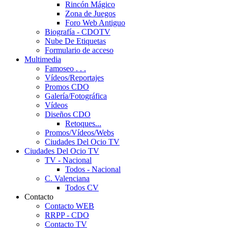
Rincón Mágico
Zona de Juegos
Foro Web Antiguo
Biografía - CDOTV
Nube De Etiquetas
Formulario de acceso
Multimedia
Famoseo . . .
Vídeos/Reportajes
Promos CDO
Galería/Fotográfica
Vídeos
Diseños CDO
Retoques...
Promos/Vídeos/Webs
Ciudades Del Ocio TV
Ciudades Del Ocio TV
TV - Nacional
Todos - Nacional
C. Valenciana
Todos CV
Contacto
Contacto WEB
RRPP - CDO
Contacto TV