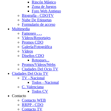
Rincón Mágico
Zona de Juegos
Foro Web Antiguo
Biografía - CDOTV
Nube De Etiquetas
Formulario de acceso
Multimedia
Famoseo . . .
Vídeos/Reportajes
Promos CDO
Galería/Fotográfica
Vídeos
Diseños CDO
Retoques...
Promos/Vídeos/Webs
Ciudades Del Ocio TV
Ciudades Del Ocio TV
TV - Nacional
Todos - Nacional
C. Valenciana
Todos CV
Contacto
Contacto WEB
RRPP - CDO
Contacto TV