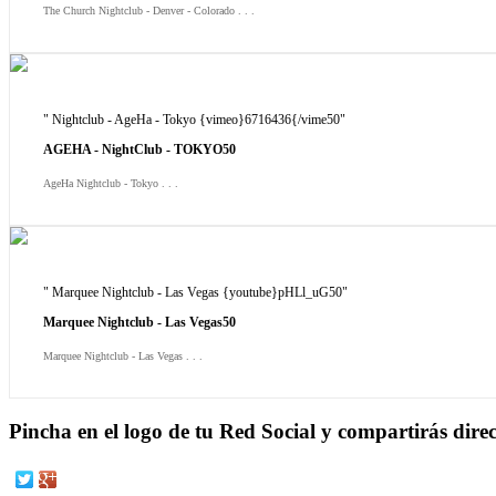
The Church Nightclub - Denver - Colorado . . .
" Nightclub - AgeHa - Tokyo {vimeo}6716436{/vime50"
AGEHA - NightClub - TOKYO50
AgeHa Nightclub - Tokyo . . .
" Marquee Nightclub - Las Vegas {youtube}pHLl_uG50"
Marquee Nightclub - Las Vegas50
Marquee Nightclub - Las Vegas . . .
Pincha en el logo de tu Red Social y compartirás dir