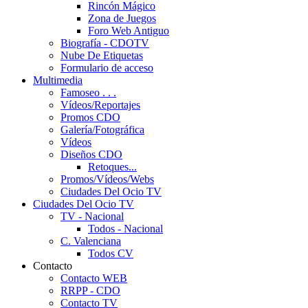
Rincón Mágico
Zona de Juegos
Foro Web Antiguo
Biografía - CDOTV
Nube De Etiquetas
Formulario de acceso
Multimedia
Famoseo . . .
Vídeos/Reportajes
Promos CDO
Galería/Fotográfica
Vídeos
Diseños CDO
Retoques...
Promos/Vídeos/Webs
Ciudades Del Ocio TV
Ciudades Del Ocio TV
TV - Nacional
Todos - Nacional
C. Valenciana
Todos CV
Contacto
Contacto WEB
RRPP - CDO
Contacto TV