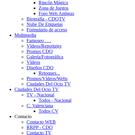
Rincón Mágico
Zona de Juegos
Foro Web Antiguo
Biografía - CDOTV
Nube De Etiquetas
Formulario de acceso
Multimedia
Famoseo . . .
Vídeos/Reportajes
Promos CDO
Galería/Fotográfica
Vídeos
Diseños CDO
Retoques...
Promos/Vídeos/Webs
Ciudades Del Ocio TV
Ciudades Del Ocio TV
TV - Nacional
Todos - Nacional
C. Valenciana
Todos CV
Contacto
Contacto WEB
RRPP - CDO
Contacto TV