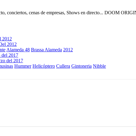
recto, conciertos, cenas de empresas, Shows en directo... DOOM OR
l 2012
nte
Alameda 48
Brassa Alameda
2012
 del 2017
usinas
Hummer
Helicóptero
Cullera
Gintoneria
Nibble