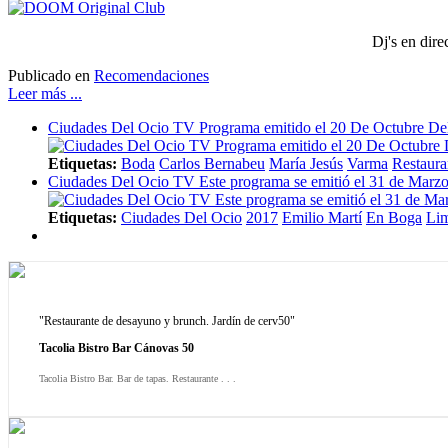
Dj's en di
Publicado en
Recomendaciones
Leer más ...
Ciudades Del Ocio TV Programa emitido el 20 De Octubre De
Etiquetas:
Boda
Carlos Bernabeu
María Jesús
Varma
Restaura
Ciudades Del Ocio TV Este programa se emitió el 31 de Marzo
Etiquetas:
Ciudades Del Ocio
2017
Emilio Martí
En Boga
Lim
"Restaurante de desayuno y brunch. Jardín de cerv50"
Tacolia Bistro Bar Cánovas 50
Tacolia Bistro Bar. Bar de tapas. Restaurante . . .