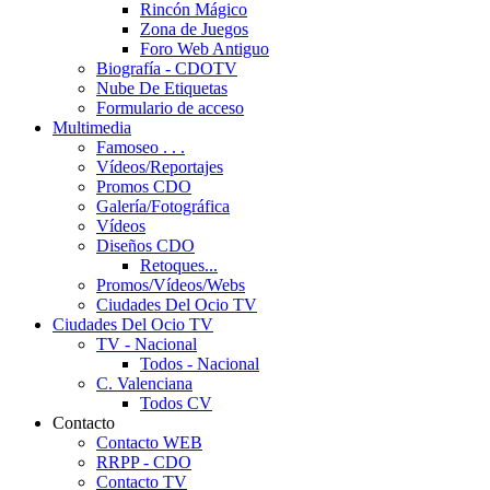
Rincón Mágico
Zona de Juegos
Foro Web Antiguo
Biografía - CDOTV
Nube De Etiquetas
Formulario de acceso
Multimedia
Famoseo . . .
Vídeos/Reportajes
Promos CDO
Galería/Fotográfica
Vídeos
Diseños CDO
Retoques...
Promos/Vídeos/Webs
Ciudades Del Ocio TV
Ciudades Del Ocio TV
TV - Nacional
Todos - Nacional
C. Valenciana
Todos CV
Contacto
Contacto WEB
RRPP - CDO
Contacto TV