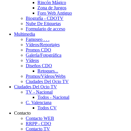
Rincón Mágico
Zona de Juegos
Foro Web Antiguo
Biografía - CDOTV
Nube De Etiquetas
Formulario de acceso
Multimedia
Famoseo . . .
Vídeos/Reportajes
Promos CDO
Galería/Fotográfica
Vídeos
Diseños CDO
Retoques...
Promos/Vídeos/Webs
Ciudades Del Ocio TV
Ciudades Del Ocio TV
TV - Nacional
Todos - Nacional
C. Valenciana
Todos CV
Contacto
Contacto WEB
RRPP - CDO
Contacto TV