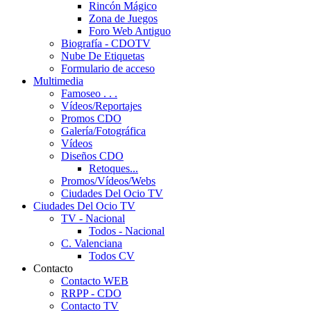
Rincón Mágico
Zona de Juegos
Foro Web Antiguo
Biografía - CDOTV
Nube De Etiquetas
Formulario de acceso
Multimedia
Famoseo . . .
Vídeos/Reportajes
Promos CDO
Galería/Fotográfica
Vídeos
Diseños CDO
Retoques...
Promos/Vídeos/Webs
Ciudades Del Ocio TV
Ciudades Del Ocio TV
TV - Nacional
Todos - Nacional
C. Valenciana
Todos CV
Contacto
Contacto WEB
RRPP - CDO
Contacto TV