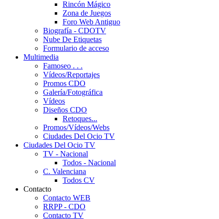
Rincón Mágico
Zona de Juegos
Foro Web Antiguo
Biografía - CDOTV
Nube De Etiquetas
Formulario de acceso
Multimedia
Famoseo . . .
Vídeos/Reportajes
Promos CDO
Galería/Fotográfica
Vídeos
Diseños CDO
Retoques...
Promos/Vídeos/Webs
Ciudades Del Ocio TV
Ciudades Del Ocio TV
TV - Nacional
Todos - Nacional
C. Valenciana
Todos CV
Contacto
Contacto WEB
RRPP - CDO
Contacto TV