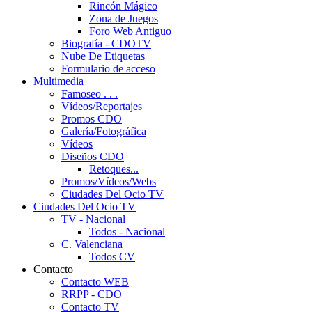
Rincón Mágico
Zona de Juegos
Foro Web Antiguo
Biografía - CDOTV
Nube De Etiquetas
Formulario de acceso
Multimedia
Famoseo . . .
Vídeos/Reportajes
Promos CDO
Galería/Fotográfica
Vídeos
Diseños CDO
Retoques...
Promos/Vídeos/Webs
Ciudades Del Ocio TV
Ciudades Del Ocio TV
TV - Nacional
Todos - Nacional
C. Valenciana
Todos CV
Contacto
Contacto WEB
RRPP - CDO
Contacto TV