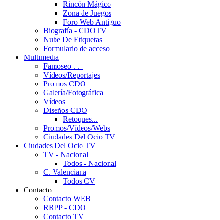
Rincón Mágico
Zona de Juegos
Foro Web Antiguo
Biografía - CDOTV
Nube De Etiquetas
Formulario de acceso
Multimedia
Famoseo . . .
Vídeos/Reportajes
Promos CDO
Galería/Fotográfica
Vídeos
Diseños CDO
Retoques...
Promos/Vídeos/Webs
Ciudades Del Ocio TV
Ciudades Del Ocio TV
TV - Nacional
Todos - Nacional
C. Valenciana
Todos CV
Contacto
Contacto WEB
RRPP - CDO
Contacto TV