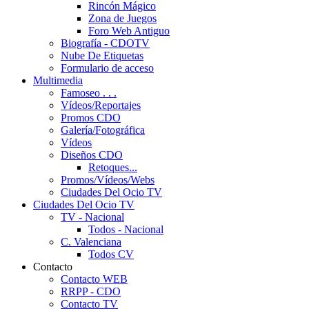
Rincón Mágico
Zona de Juegos
Foro Web Antiguo
Biografía - CDOTV
Nube De Etiquetas
Formulario de acceso
Multimedia
Famoseo . . .
Vídeos/Reportajes
Promos CDO
Galería/Fotográfica
Vídeos
Diseños CDO
Retoques...
Promos/Vídeos/Webs
Ciudades Del Ocio TV
Ciudades Del Ocio TV
TV - Nacional
Todos - Nacional
C. Valenciana
Todos CV
Contacto
Contacto WEB
RRPP - CDO
Contacto TV