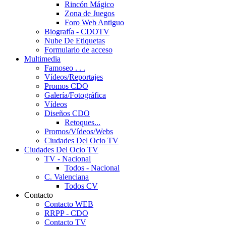
Rincón Mágico
Zona de Juegos
Foro Web Antiguo
Biografía - CDOTV
Nube De Etiquetas
Formulario de acceso
Multimedia
Famoseo . . .
Vídeos/Reportajes
Promos CDO
Galería/Fotográfica
Vídeos
Diseños CDO
Retoques...
Promos/Vídeos/Webs
Ciudades Del Ocio TV
Ciudades Del Ocio TV
TV - Nacional
Todos - Nacional
C. Valenciana
Todos CV
Contacto
Contacto WEB
RRPP - CDO
Contacto TV