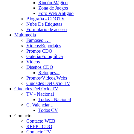
Rincón Mágico
Zona de Juegos
Foro Web Antiguo
Biografía - CDOTV
Nube De Etiquetas
Formulario de acceso
Multimedia
Famoseo . . .
Vídeos/Reportajes
Promos CDO
Galería/Fotográfica
Vídeos
Diseños CDO
Retoques...
Promos/Vídeos/Webs
Ciudades Del Ocio TV
Ciudades Del Ocio TV
TV - Nacional
Todos - Nacional
C. Valenciana
Todos CV
Contacto
Contacto WEB
RRPP - CDO
Contacto TV