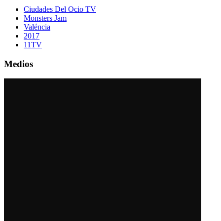
Ciudades Del Ocio TV
Monsters Jam
Valéncia
2017
11TV
Medios