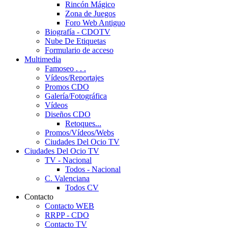
Rincón Mágico
Zona de Juegos
Foro Web Antiguo
Biografía - CDOTV
Nube De Etiquetas
Formulario de acceso
Multimedia
Famoseo . . .
Vídeos/Reportajes
Promos CDO
Galería/Fotográfica
Vídeos
Diseños CDO
Retoques...
Promos/Vídeos/Webs
Ciudades Del Ocio TV
Ciudades Del Ocio TV
TV - Nacional
Todos - Nacional
C. Valenciana
Todos CV
Contacto
Contacto WEB
RRPP - CDO
Contacto TV