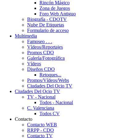
Rincón Mágico
Zona de Juegos
Foro Web Antiguo
Biografía - CDOTV
Nube De Etiquetas
Formulario de acceso
Multimedia
Famoseo . . .
Vídeos/Reportajes
Promos CDO
Galería/Fotográfica
Vídeos
Diseños CDO
Retoques...
Promos/Vídeos/Webs
Ciudades Del Ocio TV
Ciudades Del Ocio TV
TV - Nacional
Todos - Nacional
C. Valenciana
Todos CV
Contacto
Contacto WEB
RRPP - CDO
Contacto TV