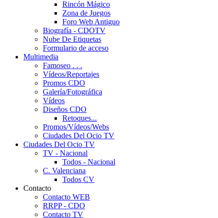
Rincón Mágico
Zona de Juegos
Foro Web Antiguo
Biografía - CDOTV
Nube De Etiquetas
Formulario de acceso
Multimedia
Famoseo . . .
Vídeos/Reportajes
Promos CDO
Galería/Fotográfica
Vídeos
Diseños CDO
Retoques...
Promos/Vídeos/Webs
Ciudades Del Ocio TV
Ciudades Del Ocio TV
TV - Nacional
Todos - Nacional
C. Valenciana
Todos CV
Contacto
Contacto WEB
RRPP - CDO
Contacto TV